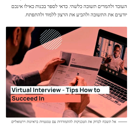
העובד ולהמרים תשובה כלשהי. כדאי לספר בכנות כאילו אינכם
יודעים את התשובה ולהביע את הרצון ללמוד ולהתפתח.
אל תשכח לבדוק את הטכניקות להתמודדות עם טנזנטיות בראיונות וירטואליים