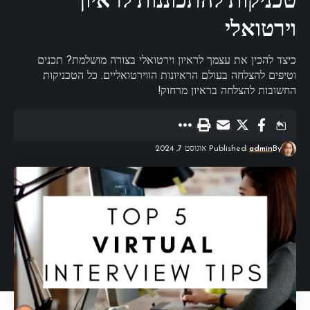
טכניקות להתכוננות לראיון
וירטואלי
כיצד להכין את עצמך לראיון וירטואלי בצורה מושלמת? תכנים
וטיפים להצלחה בעולם הראיונות הווירטואליים. כל הטכניקות
החשובות להצלחה בראיון מרחוק!
By
admin
Published אוגוסט 7, 2024