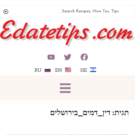
RU
EN
HE
תגית:
דין_דמים_בירושלים