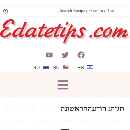
RU
EN
HE
תגית:
הודעההראשונה