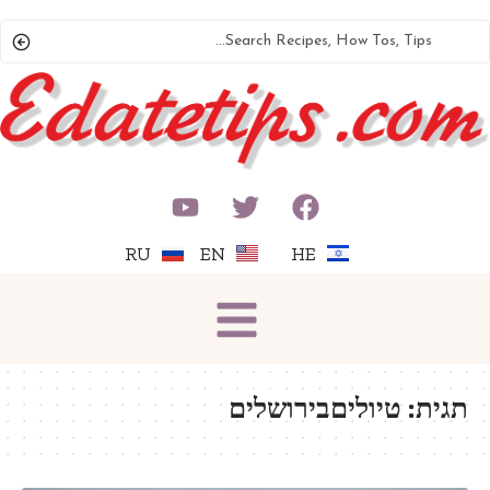
RU
EN
HE
תגית:
טיוליםבירושלים