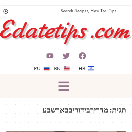
RU
EN
HE
תגית:
מדריךבידוריבבארשבע