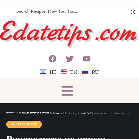
HE
EN
RU
עצות לפגשיות חמות ואינטימיות
>
Блог
>
Uncategorized
>
Руководство по поиску дискретного и профессионального сопровождения в Иерусалиме
UNCATEGORIZED